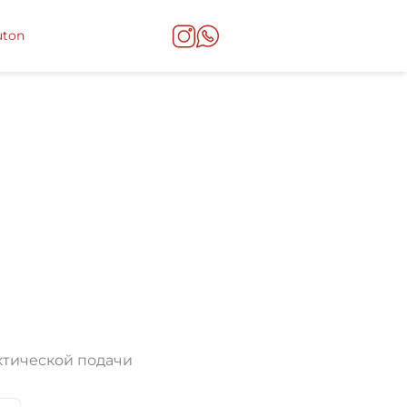
uton
ктической подачи