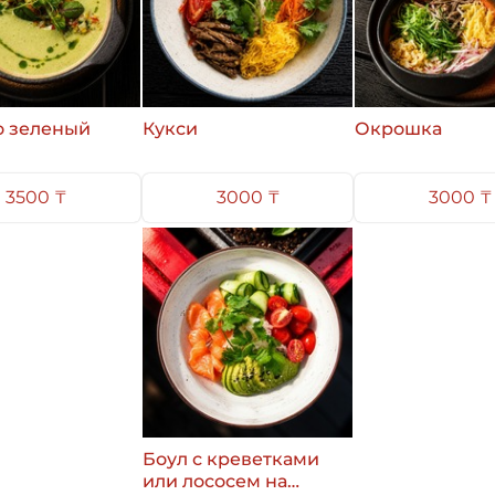
о зеленый
Кукси
Окрошка
3500 ₸
3000 ₸
3000 ₸
Боул с креветками
или лососем на