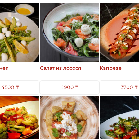
нея
Салат из лосося
Капрезе
4500 ₸
4900 ₸
3700 ₸