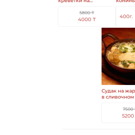
креветки на
конин
жаровне в
сливочном соусе
5800 ₸
400г.
4000 ₸
Судак на жа
в сливочном
с цветной
капустой
7500 
5200