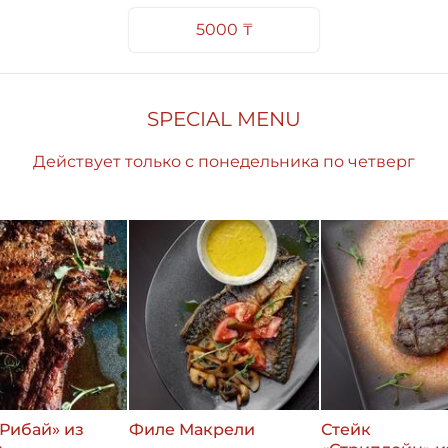
выбор
5000 ₸
SPECIAL MENU
Действует только с понедельника по четверг
«Рибай» из
Филе Макрели
Стейк