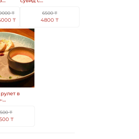
з
сувид с
картофелем и
грибной эспумой
9000 ₸
6500 ₸
6000 ₸
4800 ₸
рулет в
-
овом
500 ₸
500 ₸