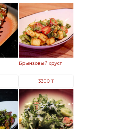
Брынзовый хруст
3300 ₸