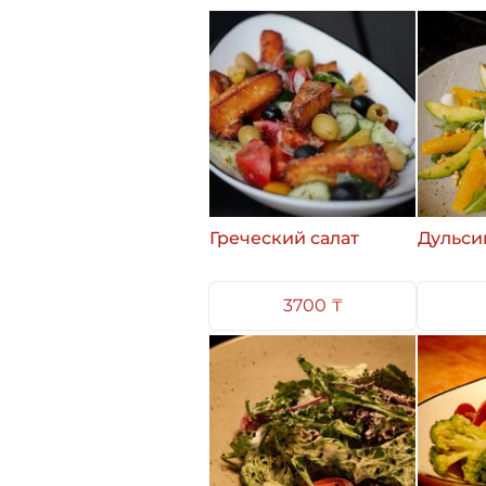
Греческий салат
Дульси
3700 ₸