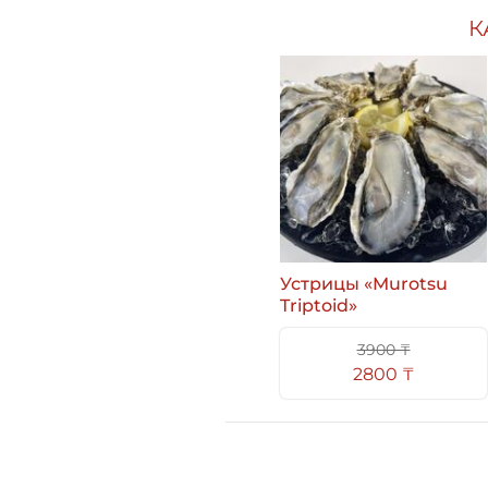
К
Устрицы «Murotsu
Triptoid»
3900 ₸
2800 ₸