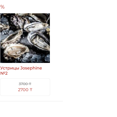
0%
Устрицы Josephine
№2
3700 ₸
2700 ₸