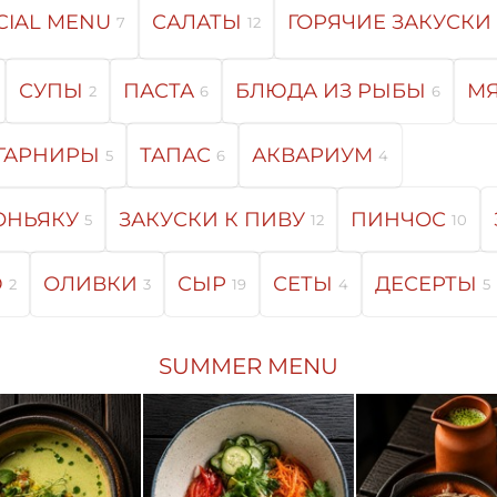
CIAL MENU
САЛАТЫ
ГОРЯЧИЕ ЗАКУСКИ
7
12
СУПЫ
ПАСТА
БЛЮДА ИЗ РЫБЫ
МЯ
2
6
6
ГАРНИРЫ
ТАПАС
АКВАРИУМ
5
6
4
ОНЬЯКУ
ЗАКУСКИ К ПИВУ
ПИНЧОС
5
12
10
Ю
ОЛИВКИ
СЫР
СЕТЫ
ДЕСЕРТЫ
2
3
19
4
5
SUMMER MENU