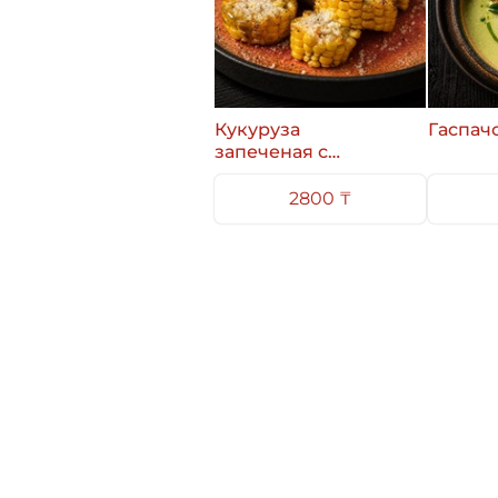
Кукуруза
Гаспач
запеченая с
пармезаном
2800 ₸