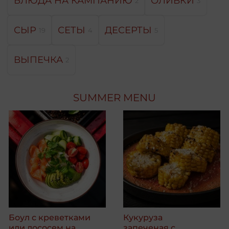
БЛЮДА НА КАМПАНИЮ
ОЛИВКИ
2
3
СЫР
СЕТЫ
ДЕСЕРТЫ
19
4
5
ВЫПЕЧКА
2
SUMMER MENU
Боул с креветками
Кукуруза
или лососем на
запеченая с