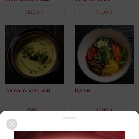
выбор
пармезаном
5000 ₸
2800 ₸
Гаспачо зеленый
Кукси
3500 ₸
3000 ₸