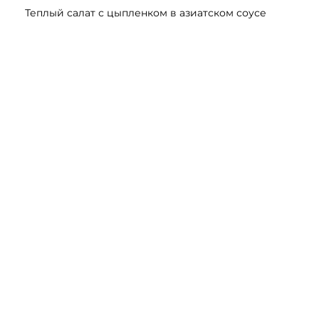
Теплый салат с цыпленком в азиатском соусе
Королевские
Филе Макрели
креветки на
жаровне в
сливочном соусе
5800 ₸
7000 ₸
4000 ₸
5000 ₸