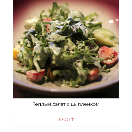
Окрошка
Салат зеленый с
копченой
говядиной
3000 ₸
4200 ₸
SPECIAL MENU
Теплый салат с цыпленком
Действует только с понедельника по четверг
3700 ₸