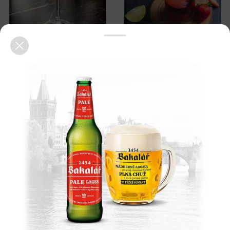
NEGRONI SOUR
MOJITO
3200 ₸
3200 ₸
PINK LADY
MIKA DEL TORO